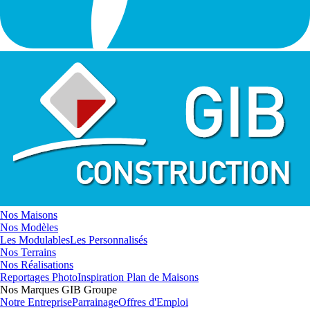
Nos Maisons
Nos Modèles
Les Modulables
Les Personnalisés
Nos Terrains
Nos Réalisations
Reportages Photo
Inspiration Plan de Maisons
Nos Marques GIB Groupe
Notre Entreprise
Parrainage
Offres d'Emploi