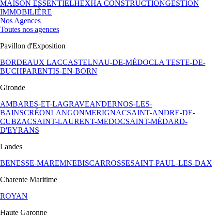
MAISON ESSENTIEL
HEXHA CONSTRUCTION
GESTION
IMMOBILIÈRE
Nos Agences
Toutes nos agences
Pavillon d'Exposition
BORDEAUX LAC
CASTELNAU-DE-MÉDOC
LA TESTE-DE-
BUCH
PARENTIS-EN-BORN
Gironde
AMBARES-ET-LAGRAVE
ANDERNOS-LES-
BAINS
CRÉON
LANGON
MERIGNAC
SAINT-ANDRE-DE-
CUBZAC
SAINT-LAURENT-MEDOC
SAINT-MÉDARD-
D'EYRANS
Landes
BENESSE-MAREMNE
BISCARROSSE
SAINT-PAUL-LES-DAX
Charente Maritime
ROYAN
Haute Garonne