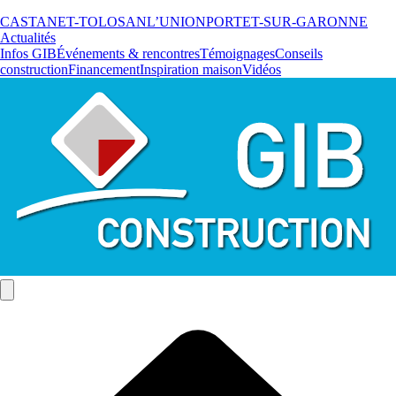
CASTANET-TOLOSAN
L’UNION
PORTET-SUR-GARONNE
Actualités
Infos GIB
Événements & rencontres
Témoignages
Conseils
construction
Financement
Inspiration maison
Vidéos